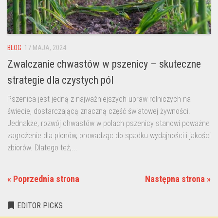
BLOG
17 MAJA, 2024
Zwalczanie chwastów w pszenicy – skuteczne
strategie dla czystych pól
Pszenica jest jedną z najważniejszych upraw rolniczych na
świecie, dostarczającą znaczną część światowej żywności.
Jednakże, rozwój chwastów w polach pszenicy stanowi poważne
zagrożenie dla plonów, prowadząc do spadku wydajności i jakości
zbiorów. Dlatego też,...
« Poprzednia strona
Następna strona »
EDITOR PICKS