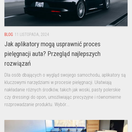
BLOG
11 LISTOPADA, 2024
Jak aplikatory mogą usprawnić proces
pielęgnacji auta? Przegląd najlepszych
rozwiązań
Dla osób dbających o wygląd swojego samochodu, aplikatory są
kluczowymi narzędziami w procesie pielęgnacji. Ułatwiają
nakładanie różnych środków, takich jak woski, pasty polerskie
czy dressingi do opon, umożliwiając precyzyjne i równomierne
rozprowadzanie produktu. Wybór...