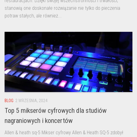
restauracjach. Dzięki swojej wszechstronności i trwałości,
stanowią one doskonałe rozwiązanie nie tylko do pieczenia
potraw stałych, ale również...
BLOG
2 WRZEŚNIA, 2024
Top 5 mikserów cyfrowych dla studiów
nagraniowych i koncertów
Allen & heath sq-5 Mikser cyfrowy Allen & Heath SQ-5 zdobył