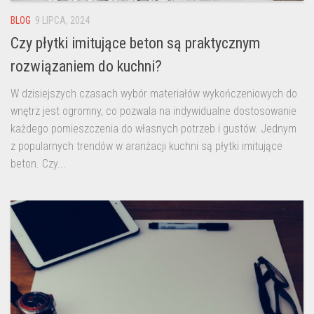
BLOG
9 LIPCA, 2024
Czy płytki imitujące beton są praktycznym
rozwiązaniem do kuchni?
W dzisiejszych czasach wybór materiałów wykończeniowych do
wnętrz jest ogromny, co pozwala na indywidualne dostosowanie
każdego pomieszczenia do własnych potrzeb i gustów. Jednym
z popularnych trendów w aranżacji kuchni są płytki imitujące
beton. Czy...