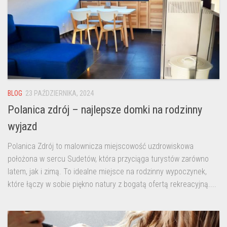
BLOG
23 PAŹDZIERNIKA, 2024
Polanica zdrój – najlepsze domki na rodzinny
wyjazd
Polanica Zdrój to malownicza miejscowość uzdrowiskowa
położona w sercu Sudetów, która przyciąga turystów zarówno
latem, jak i zimą. To idealne miejsce na rodzinny wypoczynek,
które łączy w sobie piękno natury z bogatą ofertą rekreacyjną....