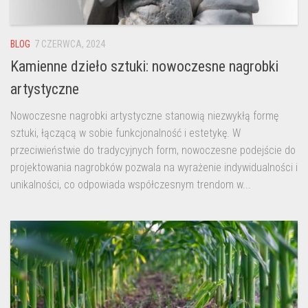
BLOG
7 CZERWCA, 2024
Kamienne dzieło sztuki: nowoczesne nagrobki
artystyczne
Nowoczesne nagrobki artystyczne stanowią niezwykłą formę
sztuki, łączącą w sobie funkcjonalność i estetykę. W
przeciwieństwie do tradycyjnych form, nowoczesne podejście do
projektowania nagrobków pozwala na wyrażenie indywidualności i
unikalności, co odpowiada współczesnym trendom w...