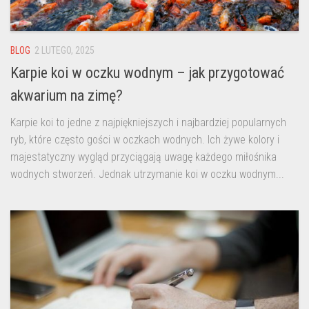
BLOG
2 LUTEGO, 2025
Karpie koi w oczku wodnym – jak przygotować
akwarium na zimę?
Karpie koi to jedne z najpiękniejszych i najbardziej popularnych
ryb, które często gości w oczkach wodnych. Ich żywe kolory i
majestatyczny wygląd przyciągają uwagę każdego miłośnika
wodnych stworzeń. Jednak utrzymanie koi w oczku wodnym...