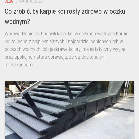
BLOG
6 MARCA, 2025
Co zrobić, by karpie koi rosły zdrowo w oczku
wodnym?
Wprowadzenie do hodowli karpi koi w oczkach wodnych Karpie
koi to jedne z najpiękniejszych i najbardziej cenionych ryb w
oczkach wodnych. Ich jaskrawe kolory, majestatyczny wygląd
oraz spokojna natura sprawiają, że są doskonałymi
mieszkańcami...