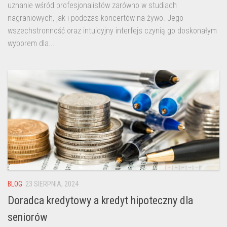
uznanie wśród profesjonalistów zarówno w studiach
nagraniowych, jak i podczas koncertów na żywo. Jego
wszechstronność oraz intuicyjny interfejs czynią go doskonałym
wyborem dla...
BLOG
23 SIERPNIA, 2024
Doradca kredytowy a kredyt hipoteczny dla
seniorów