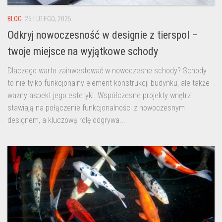
BLOG
25 LUTEGO, 2025
Odkryj nowoczesność w designie z tierspol –
twoje miejsce na wyjątkowe schody
Dlaczego warto zainwestować w nowoczesne schody? Schody
to nie tylko funkcjonalny element konstrukcji budynku, ale także
ważny aspekt jego estetyki. Współczesne projekty wnętrz
stawiają na połączenie funkcjonalności z nowoczesnym
designem, a kluczową rolę odgrywa...