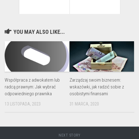
YOU MAY ALSO LIKE...
Zarządzaj swoim biznesem:
Współpraca z adwokatem lub
wskazówki, jak radzić sobie z
radcą prawnym: Jak wybrać
osobistymi finansami
odpowiedniego prawnika
31 MARCA, 2020
13 LISTOPADA, 2023
NEXT STORY