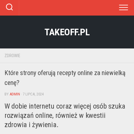
Skip
to
content
TAKEOFF.PL
ZDROWIE
Które strony oferują recepty online za niewielką
cenę?
BY
ADMIN
· 7 LIPCA, 2024
W dobie internetu coraz więcej osób szuka
rozwiązań online, również w kwestii
zdrowia i żywienia.