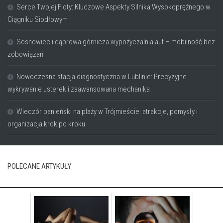
Serce Twojej Floty: Kluczowe Aspekty Silnika Wysokoprężnego w
Ciągniku Siodłowym
Sosnowiec i dąbrowa górnicza wypożyczalnia aut – mobilność bez
zobowiązań
Nowoczesna stacja diagnostyczna w Lublinie: Precyzyjne
wykrywanie usterek i zaawansowana mechanika
Wieczór panieński na plaży w Trójmieście: atrakcje, pomysły i
organizacja krok po kroku
POLECANE ARTYKUŁY