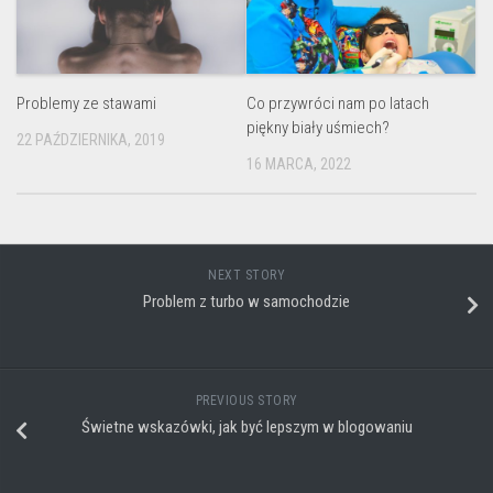
Problemy ze stawami
Co przywróci nam po latach
piękny biały uśmiech?
22 PAŹDZIERNIKA, 2019
16 MARCA, 2022
NEXT STORY
Problem z turbo w samochodzie
PREVIOUS STORY
Świetne wskazówki, jak być lepszym w blogowaniu