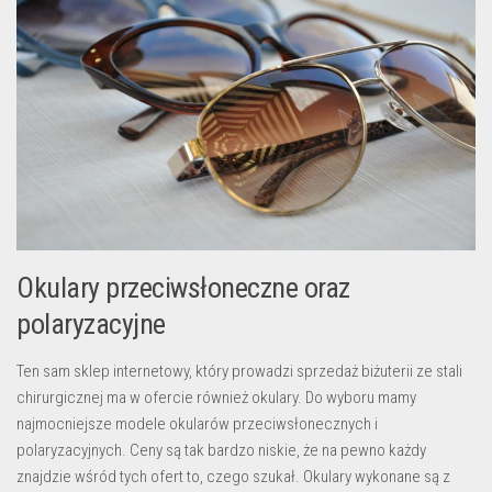
Okulary przeciwsłoneczne oraz
polaryzacyjne
Ten sam sklep internetowy, który prowadzi sprzedaż biżuterii ze stali
chirurgicznej ma w ofercie również okulary. Do wyboru mamy
najmocniejsze modele okularów przeciwsłonecznych i
polaryzacyjnych. Ceny są tak bardzo niskie, że na pewno każdy
znajdzie wśród tych ofert to, czego szukał. Okulary wykonane są z