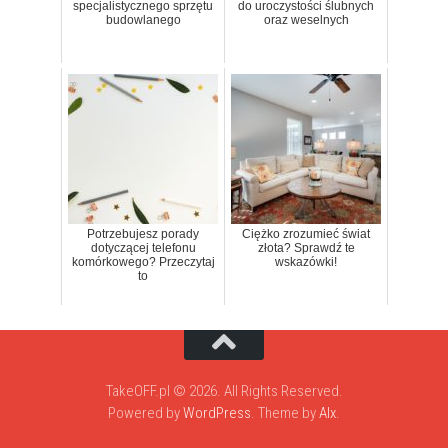
specjalistycznego sprzętu
do uroczystości ślubnych
budowlanego
oraz weselnych
Potrzebujesz porady
Ciężko zrozumieć świat
dotyczącej telefonu
złota? Sprawdź te
komórkowego? Przeczytaj
wskazówki!
to
TakeOFF.pl © 2026. All Rights Reserved.
Powered by
WordPress
. Theme by
Alx
.