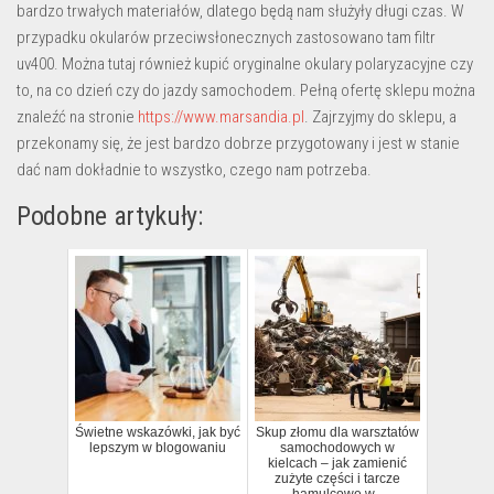
bardzo trwałych materiałów, dlatego będą nam służyły długi czas. W
przypadku okularów przeciwsłonecznych zastosowano tam filtr
uv400. Można tutaj również kupić oryginalne okulary polaryzacyjne czy
to, na co dzień czy do jazdy samochodem. Pełną ofertę sklepu można
znaleźć na stronie
https://www.marsandia.pl
. Zajrzyjmy do sklepu, a
przekonamy się, że jest bardzo dobrze przygotowany i jest w stanie
dać nam dokładnie to wszystko, czego nam potrzeba.
Podobne artykuły:
Świetne wskazówki, jak być
Skup złomu dla warsztatów
lepszym w blogowaniu
samochodowych w
kielcach – jak zamienić
zużyte części i tarcze
hamulcowe w...