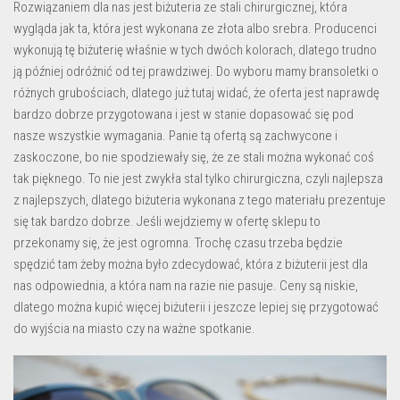
Rozwiązaniem dla nas jest biżuteria ze stali chirurgicznej, która
wygląda jak ta, która jest wykonana ze złota albo srebra. Producenci
wykonują tę biżuterię właśnie w tych dwóch kolorach, dlatego trudno
ją później odróżnić od tej prawdziwej. Do wyboru mamy bransoletki o
różnych grubościach, dlatego już tutaj widać, że oferta jest naprawdę
bardzo dobrze przygotowana i jest w stanie dopasować się pod
nasze wszystkie wymagania. Panie tą ofertą są zachwycone i
zaskoczone, bo nie spodziewały się, że ze stali można wykonać coś
tak pięknego. To nie jest zwykła stal tylko chirurgiczna, czyli najlepsza
z najlepszych, dlatego biżuteria wykonana z tego materiału prezentuje
się tak bardzo dobrze. Jeśli wejdziemy w ofertę sklepu to
przekonamy się, że jest ogromna. Trochę czasu trzeba będzie
spędzić tam żeby można było zdecydować, która z biżuterii jest dla
nas odpowiednia, a która nam na razie nie pasuje. Ceny są niskie,
dlatego można kupić więcej biżuterii i jeszcze lepiej się przygotować
do wyjścia na miasto czy na ważne spotkanie.