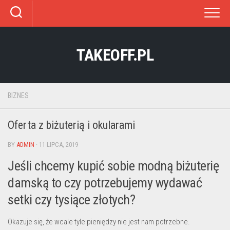
Skip
to
content
TAKEOFF.PL
BIZNES
Oferta z biżuterią i okularami
BY
ADMIN
· 11 LIPCA, 2019
Jeśli chcemy kupić sobie modną biżuterię
damską to czy potrzebujemy wydawać
setki czy tysiące złotych?
Okazuje się, że wcale tyle pieniędzy nie jest nam potrzebne.