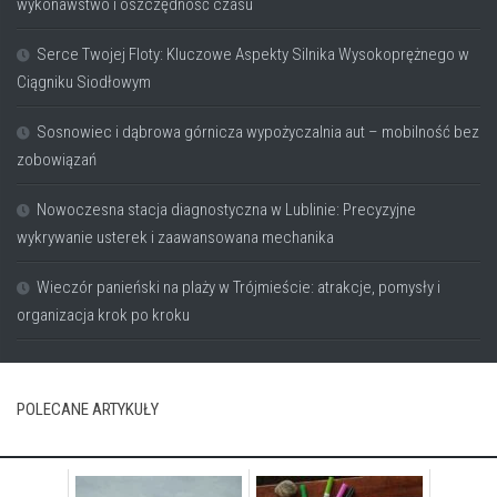
wykonawstwo i oszczędność czasu
Serce Twojej Floty: Kluczowe Aspekty Silnika Wysokoprężnego w
Ciągniku Siodłowym
Sosnowiec i dąbrowa górnicza wypożyczalnia aut – mobilność bez
zobowiązań
Nowoczesna stacja diagnostyczna w Lublinie: Precyzyjne
wykrywanie usterek i zaawansowana mechanika
Wieczór panieński na plaży w Trójmieście: atrakcje, pomysły i
organizacja krok po kroku
POLECANE ARTYKUŁY