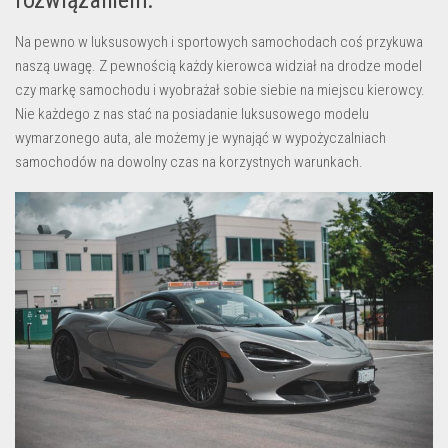
rozwiązaniem.
Na pewno w luksusowych i sportowych samochodach coś przykuwa
naszą uwagę. Z pewnością każdy kierowca widział na drodze model
czy markę samochodu i wyobrażał sobie siebie na miejscu kierowcy.
Nie każdego z nas stać na posiadanie luksusowego modelu
wymarzonego auta, ale możemy je wynająć w wypożyczalniach
samochodów na dowolny czas na korzystnych warunkach.