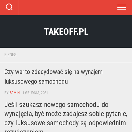
Skip
to
content
TAKEOFF.PL
BIZNES
Czy warto zdecydować się na wynajem
luksusowego samochodu
BY
ADMIN
· 1 GRUDNIA, 2021
Jeśli szukasz nowego samochodu do
wynajęcia, być może zadajesz sobie pytanie,
czy luksusowe samochody są odpowiednim