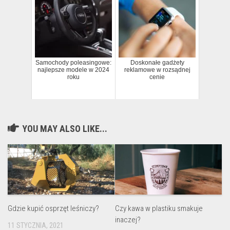
Samochody poleasingowe:
Doskonałe gadżety
najlepsze modele w 2024
reklamowe w rozsądnej
roku
cenie
YOU MAY ALSO LIKE...
Gdzie kupić osprzęt leśniczy?
Czy kawa w plastiku smakuje
inaczej?
11 STYCZNIA, 2021