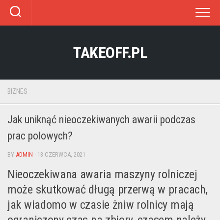
Skip
to
content
TAKEOFF.PL
BIZNES
Jak uniknąć nieoczekiwanych awarii podczas
prac polowych?
BY
ADMIN
· 13 CZERWCA, 2021
Nieoczekiwana awaria maszyny rolniczej
może skutkować długą przerwą w pracach,
jak wiadomo w czasie żniw rolnicy mają