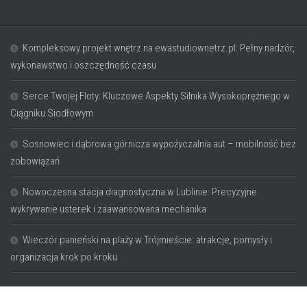
Kompleksowy projekt wnętrz na ewastudiownetrz.pl: Pełny nadzór,
wykonawstwo i oszczędność czasu
Serce Twojej Floty: Kluczowe Aspekty Silnika Wysokoprężnego w
Ciągniku Siodłowym
Sosnowiec i dąbrowa górnicza wypożyczalnia aut – mobilność bez
zobowiązań
Nowoczesna stacja diagnostyczna w Lublinie: Precyzyjne
wykrywanie usterek i zaawansowana mechanika
Wieczór panieński na plaży w Trójmieście: atrakcje, pomysły i
organizacja krok po kroku