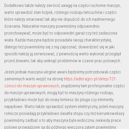
Dodatkowo także należy zwrócić uwagę na części ruchome maszyn,
warto sprawdzić stan łożysk, różnego rodzaju łańcuchów i części
które należy smarować tak aby nie dopuścić do ich nadmiernego
ścierania. Naturalnie maszyny powinniśmy odpowiednio
przechowywać, może być to odpowiedni garaż czy też zadaszona
wiata. Każda maszyna będzie posiadała swoją charakterystykę,
dlatego też powinniśmy się z nią zapoznać, dowiedzieć się w jaki
sposób należy ją serwisować, z pewnością warto wykonać przegląd
przed żniwami, tak aby uniknąć problemów w czasie prac polowych.
Jeżeli jednak maszyna ulegnie awarii będziemy potrzebowali części
zamiennych warto wejść na stronę
https://adleragro.pl/sklep/121-
czesci-do-maszyn-uprawowych
, znajdziemy tam profesjonalne części
do maszyn uprawowych, mogą być to maszyny różnego rodzaju,
przykładowo może być do nowy lemiesz do pługa czy elementy
napędowe. Warto także sprawdzić system elektryczny, jeżeli maszyny
rolnicze posiadają przykładowo światła stopu czy też kierunkowskazy
powinniśmy zadbać o to aby maszyna była widoczna, niekiedy prace
polowe prowadzone są do późnego wieczora zatem powinniśmy