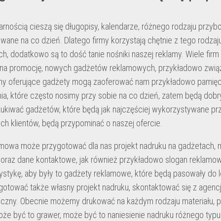
rnością cieszą się długopisy, kalendarze, różnego rodzaju przyb
wane na co dzień. Dlatego firmy korzystają chętnie z tego rodza
h, dodatkowo są to dość tanie nośniki naszej reklamy. Wiele fir
a promocję, nowych gadżetów reklamowych, przykładowo związa
rmy oferujące gadżety mogą zaoferować nam przykładowo pamięc
nia, które często nosimy przy sobie na co dzień, zatem będą dob
ukiwać gadżetów, które będą jak najczęściej wykorzystywane pr
ch klientów, będą przypominać o naszej ofercie.
amowa może przygotować dla nas projekt nadruku na gadżetach,
 oraz dane kontaktowe, jak również przykładowo slogan reklam
ystykę, aby były to gadżety reklamowe, które będą pasowały do l
gotować także własny projekt nadruku, skontaktować się z agenc
ficzny. Obecnie możemy drukować na każdym rodzaju materiału, pla
oże być to grawer, może być to naniesienie nadruku różnego typu