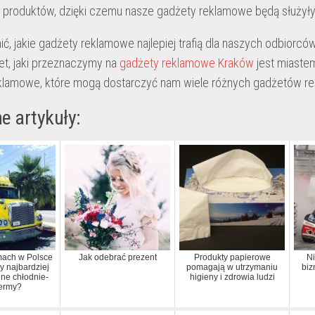
 produktów, dzięki czemu nasze gadżety reklamowe będą służyły p
ć, jakie gadżety reklamowe najlepiej trafią dla naszych odbiorcó
et, jaki przeznaczymy na
gadżety reklamowe Kraków
jest miaste
klamowe, które mogą dostarczyć nam wiele różnych gadżetów r
e artykuły:
rmach w Polsce
Jak odebrać prezent
Produkty papierowe
Ni
 najbardziej
pomagają w utrzymaniu
biz
lne chłodnie-
higieny i zdrowia ludzi
termy?