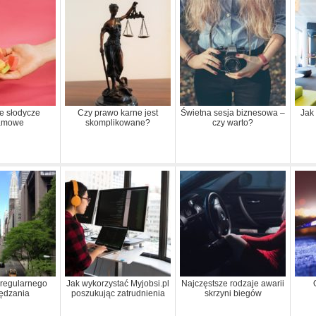
e słodycze
Czy prawo karne jest
Świetna sesja biznesowa –
Jak
lamowe
skomplikowane?
czy warto?
 regularnego
Jak wykorzystać Myjobsi.pl
Najczęstsze rodzaje awarii
ędzania
poszukując zatrudnienia
skrzyni biegów