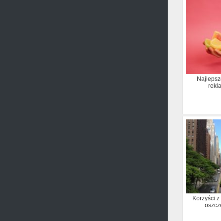
Najlepsz
rek
Korzyści z
oszcz