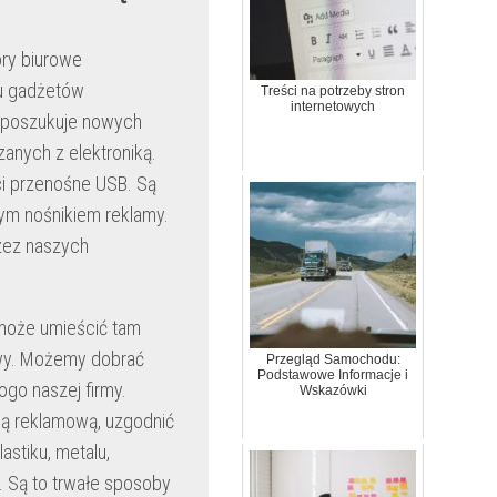
ory biurowe
ju gadżetów
Treści na potrzeby stron
internetowych
m poszukuje nowych
nych z elektroniką.
i przenośne USB. Są
rym nośnikiem reklamy.
zez naszych
 może umieścić tam
owy. Możemy dobrać
Przegląd Samochodu:
Podstawowe Informacje i
ogo naszej firmy.
Wskazówki
ją reklamową, uzgodnić
stiku, metalu,
. Są to trwałe sposoby