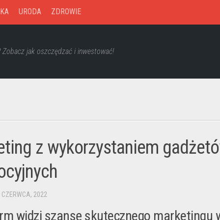
KA
URODA
ZDROWIE
? Zobacz jak oszczędzać i inwestować!
eting z wykorzystaniem gadżet
ocyjnych
6 CZERWCA, 2022
firm widzi szansę skutecznego marketingu 