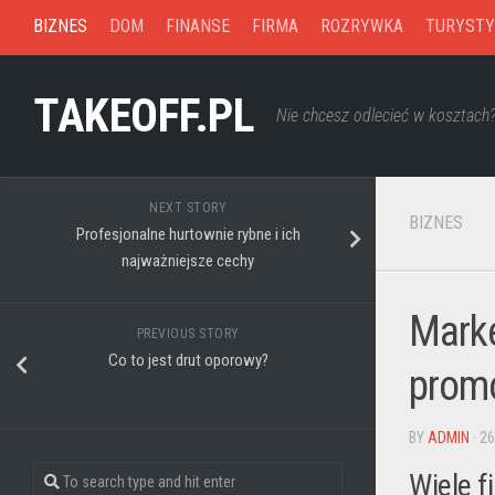
Skip
BIZNES
DOM
FINANSE
FIRMA
ROZRYWKA
TURYSTY
to
content
TAKEOFF.PL
Nie chcesz odlecieć w kosztach
NEXT STORY
BIZNES
Profesjonalne hurtownie rybne i ich
najważniejsze cechy
Mark
PREVIOUS STORY
Co to jest drut oporowy?
prom
BY
ADMIN
· 2
Wiele 