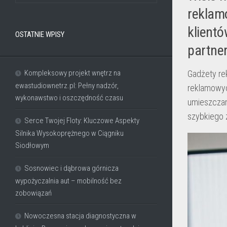
reklam
klient
OSTATNIE WPISY
partne
Kompleksowy projekt wnętrz na
Gadżety re
ewastudiownetrz.pl: Pełny nadzór,
reklamowyc
wykonawstwo i oszczędność czasu
umieszczam
szybkiego z
Serce Twojej Floty: Kluczowe Aspekty
Silnika Wysokoprężnego w Ciągniku
Siodłowym
Sosnowiec i dąbrowa górnicza
wypożyczalnia aut – mobilność bez
zobowiązań
Nowoczesna stacja diagnostyczna w