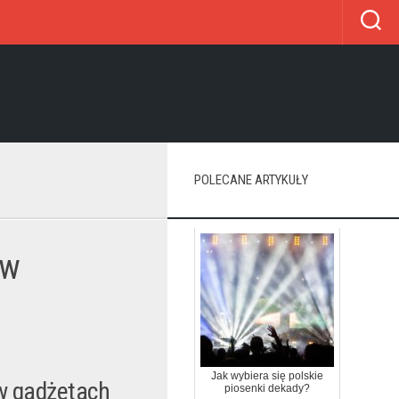
POLECANE ARTYKUŁY
ów
Jak wybiera się polskie
w gadżetach
piosenki dekady?