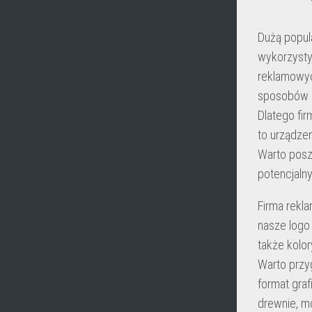
Dużą popula
wykorzysty
reklamowyc
sposobów n
Dlatego fi
to urządze
Warto posz
potencjalny
Firma rekl
nasze logo
także kolor
Warto przy
format gra
drewnie, m