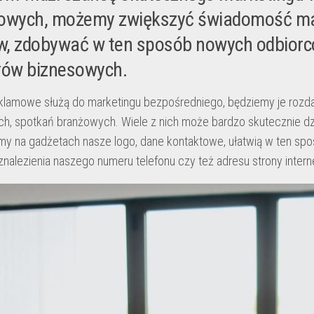
owych, możemy zwiększyć świadomość ma
ów, zdobywać w ten sposób nowych odbiorc
rów biznesowych.
klamowe służą do marketingu bezpośredniego, będziemy je rozd
h, spotkań branżowych. Wiele z nich może bardzo skutecznie dzi
y na gadżetach nasze logo, dane kontaktowe, ułatwią w ten sp
nalezienia naszego numeru telefonu czy też adresu strony intern