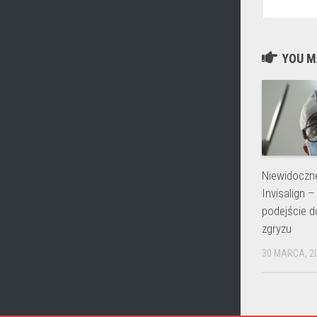
YOU MA
Niewidoczne
Invisalign 
podejście d
zgryzu
30 MARCA, 2