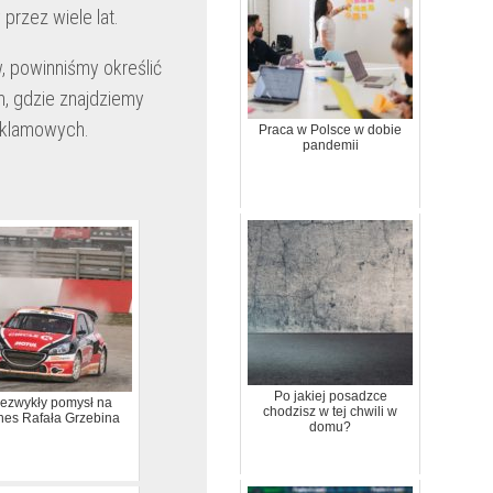
rzez wiele lat.
w, powinniśmy określić
m, gdzie znajdziemy
eklamowych.
Praca w Polsce w dobie
pandemii
Po jakiej posadzce
ezwykły pomysł na
chodzisz w tej chwili w
nes Rafała Grzebina
domu?