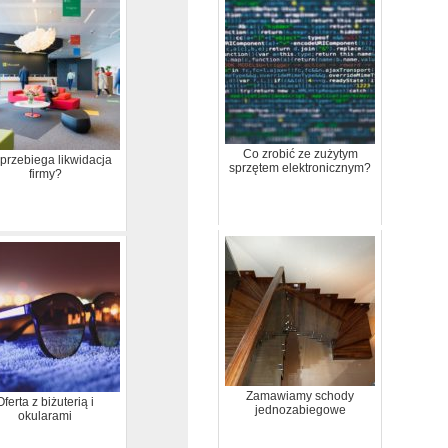
Co zrobić ze zużytym
 przebiega likwidacja
sprzętem elektronicznym?
firmy?
Zamawiamy schody
Oferta z biżuterią i
jednozabiegowe
okularami