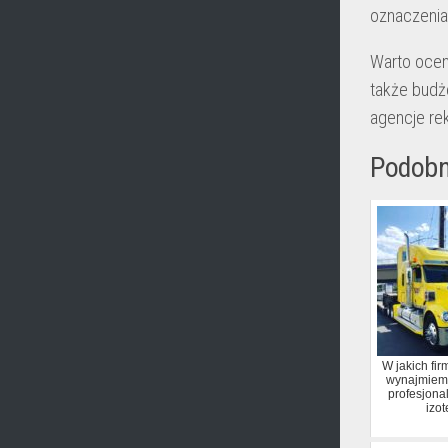
oznaczenia
Warto oceni
także budż
agencje re
Podobn
W jakich fi
wynajmiemy
profesjona
izo