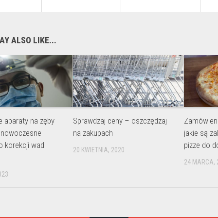
Y ALSO LIKE...
 aparaty na zęby
Sprawdzaj ceny – oszczędzaj
Zamówieni
– nowoczesne
na zakupach
jakie są za
o korekcji wad
pizze do 
20 KWIETNIA, 2020
24 MARCA, 
023