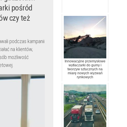
rki pośród
ów czy też
awali podczas kampanii
ałać na klientów,
osób możliwość
Innowacyjne przemysłowe
etowej.
wytłaczarki do gumy i
tworzyw sztucznych na
miarę nowych wyzwań
rynkowych