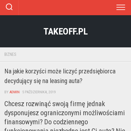
Skip
to
content
TAKEOFF.PL
BIZNES
Na jakie korzyści może liczyć przedsiębiorca
decydujący się na leasing auta?
BY
ADMIN
· 5 PAŹDZIERNIKA, 2019
Chcesz rozwinąć swoją firmę jednak
dysponujesz ograniczonymi możliwościami
finansowymi? Do codziennego