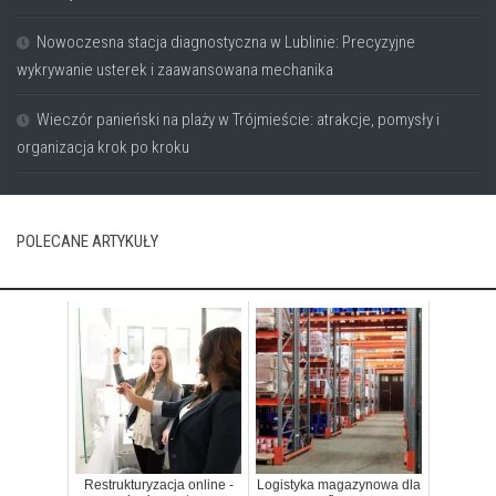
Nowoczesna stacja diagnostyczna w Lublinie: Precyzyjne
wykrywanie usterek i zaawansowana mechanika
Wieczór panieński na plaży w Trójmieście: atrakcje, pomysły i
organizacja krok po kroku
POLECANE ARTYKUŁY
Restrukturyzacja online -
Logistyka magazynowa dla