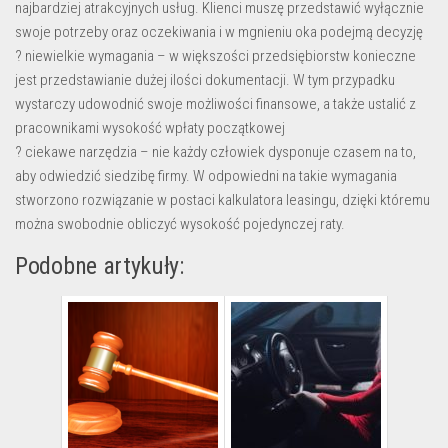
najbardziej atrakcyjnych usług. Klienci muszę przedstawić wyłącznie
swoje potrzeby oraz oczekiwania i w mgnieniu oka podejmą decyzję
? niewielkie wymagania – w większości przedsiębiorstw konieczne
jest przedstawianie dużej ilości dokumentacji. W tym przypadku
wystarczy udowodnić swoje możliwości finansowe, a także ustalić z
pracownikami wysokość wpłaty początkowej
? ciekawe narzędzia – nie każdy człowiek dysponuje czasem na to,
aby odwiedzić siedzibę firmy. W odpowiedni na takie wymagania
stworzono rozwiązanie w postaci kalkulatora leasingu, dzięki któremu
można swobodnie obliczyć wysokość pojedynczej raty.
Podobne artykuły: