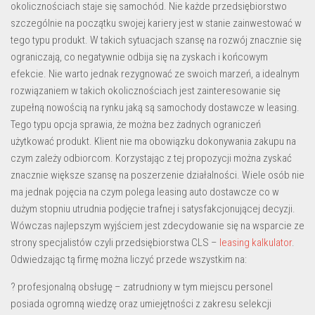
okolicznościach staje się samochód. Nie każde przedsiębiorstwo
szczególnie na początku swojej kariery jest w stanie zainwestować w
tego typu produkt. W takich sytuacjach szansę na rozwój znacznie się
ograniczają, co negatywnie odbija się na zyskach i końcowym
efekcie. Nie warto jednak rezygnować ze swoich marzeń, a idealnym
rozwiązaniem w takich okolicznościach jest zainteresowanie się
zupełną nowością na rynku jaką są samochody dostawcze w leasing.
Tego typu opcja sprawia, że można bez żadnych ograniczeń
użytkować produkt. Klient nie ma obowiązku dokonywania zakupu na
czym zależy odbiorcom. Korzystając z tej propozycji można zyskać
znacznie większe szansę na poszerzenie działalności. Wiele osób nie
ma jednak pojęcia na czym polega leasing auto dostawcze co w
dużym stopniu utrudnia podjęcie trafnej i satysfakcjonującej decyzji.
Wówczas najlepszym wyjściem jest zdecydowanie się na wsparcie ze
strony specjalistów czyli przedsiębiorstwa CLS –
leasing kalkulator
.
Odwiedzając tą firmę można liczyć przede wszystkim na:
? profesjonalną obsługę – zatrudniony w tym miejscu personel
posiada ogromną wiedzę oraz umiejętności z zakresu selekcji