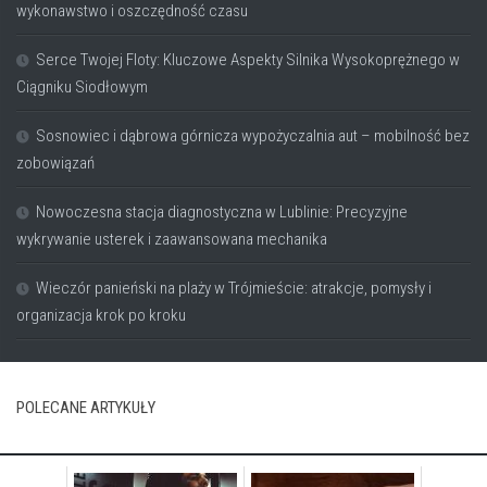
wykonawstwo i oszczędność czasu
Serce Twojej Floty: Kluczowe Aspekty Silnika Wysokoprężnego w
Ciągniku Siodłowym
Sosnowiec i dąbrowa górnicza wypożyczalnia aut – mobilność bez
zobowiązań
Nowoczesna stacja diagnostyczna w Lublinie: Precyzyjne
wykrywanie usterek i zaawansowana mechanika
Wieczór panieński na plaży w Trójmieście: atrakcje, pomysły i
organizacja krok po kroku
POLECANE ARTYKUŁY