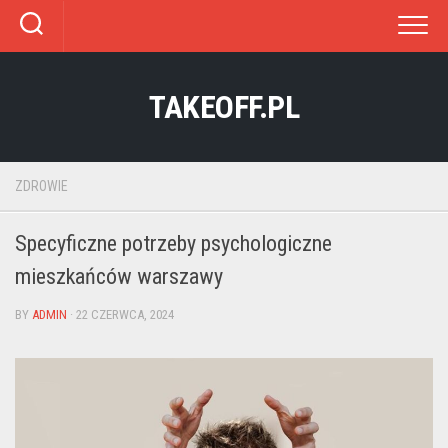
Skip
to
content
TAKEOFF.PL
ZDROWIE
Specyficzne potrzeby psychologiczne
mieszkańców warszawy
BY
ADMIN
· 22 CZERWCA, 2024