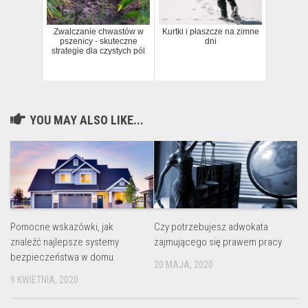
Zwalczanie chwastów w
Kurtki i płaszcze na zimne
pszenicy - skuteczne
dni
strategie dla czystych pól
YOU MAY ALSO LIKE...
Pomocne wskazówki, jak
Czy potrzebujesz adwokata
znaleźć najlepsze systemy
zajmującego się prawem pracy
bezpieczeństwa w domu
20 MAJA, 2020
9 KWIETNIA, 2020