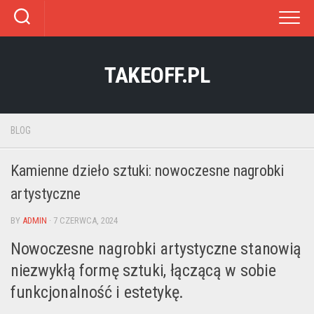
Skip
to
content
TAKEOFF.PL
BLOG
Kamienne dzieło sztuki: nowoczesne nagrobki
artystyczne
BY
ADMIN
· 7 CZERWCA, 2024
Nowoczesne nagrobki artystyczne stanowią
niezwykłą formę sztuki, łączącą w sobie
funkcjonalność i estetykę.