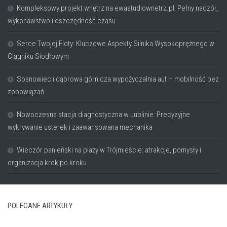
Kompleksowy projekt wnętrz na ewastudiownetrz.pl: Pełny nadzór,
wykonawstwo i oszczędność czasu
Serce Twojej Floty: Kluczowe Aspekty Silnika Wysokoprężnego w
Ciągniku Siodłowym
Sosnowiec i dąbrowa górnicza wypożyczalnia aut – mobilność bez
zobowiązań
Nowoczesna stacja diagnostyczna w Lublinie: Precyzyjne
wykrywanie usterek i zaawansowana mechanika
Wieczór panieński na plaży w Trójmieście: atrakcje, pomysły i
organizacja krok po kroku
POLECANE ARTYKUŁY