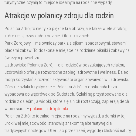
turystyczne czynią to miejsce idealnym na rodzinne wypady.
Atrakcje w polanicy zdroju dla rodzin
Polanica Zdrój to nie tylko piękne krajobrazy, ale także wiele atrakcji,
które umilą czas całej rodzinie. Oto kilka z nich:
Park Zdrojowy – malowniczy park z alejkami spacerowymi, stawami i
placami zabaw. To doskonałe miejsce na rodzinne pikniki i zabawy na
świeżym powietrzu.
Uzdrowisko Polanica Zdrój – dla rodziców poszukujących relaksu,
uzdrowisko oferuje różnorodne zabiegi zdrowotne i wellness. Dzieci
mogą korzystać z różnych aktywności organizowanych w uzdrowisku.
Górskie szlaki turystyczne – Polanica Zdrój to doskonała baza
wypadowa do wędrówek po Sudetach. Szlaki są przystosowane dla
rodzin z dziećmi, a widoki, które się z nich roztaczają, zapierają dech
w piersiach –
polanica zdrój domki
.
Polanica Zdrój to idealne miejsce na rodzinny wyjazd, a domki w tej
urokliwej miejscowości stanowią znakomitą alternatywę dla
tradycyjnych noclegów. Oferując przestrzeń, wygodę i bliskość natury,