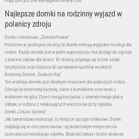
mają specyficzne wymagania dietetyczne.
Najlepsze domki na rodzinny wyjazd w
polanicy zdroju
Domki Letniskowe „Zielona Polana”
Położone w spokojnej okolicy, te domki oferują wygodne noclegi dla
rodzin. Każdy domek jest w pełni wyposażony i ma dostęp do ogrodu
z placem zabaw dla dzieci. W okolicy znajdują się liczne szlaki
turystyczne oraz miejsca do uprawiania sportów wodnych.
Rodzinny Domek „Sudecki Raj”
Ten urokliwy domek jest idealnym miejscem dla większych rodzin.
Oferuje przestronną kuchnię, salon z kominkiem oraz taras z
widokiem na góry. Dzieci mogą korzystać z zewnętrznego placu
zabaw, a rodzice z relaksujących wieczorów przy ognisku.
Domki „Cisza i Spokój”
Jak sama nazwa wskazuje, to miejsce sprzyja relaksowi. Domki
znajdują się w otoczeniu lasów i są doskonałym miejscem na
ucieczkę od miejskiego zgiełku. Bliskość natury i liczne atrakcje