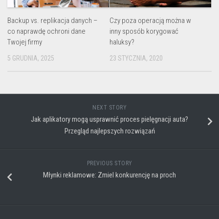
Backup vs. replikacja danych –
Czy poza operacją można w
co naprawdę ochroni dane
inny sposób korygować
Twojej firmy
haluksy?
5 GRUDNIA, 2025
23 STYCZNIA, 2020
NEXT STORY
Jak aplikatory mogą usprawnić proces pielęgnacji auta?
Przegląd najlepszych rozwiązań
PREVIOUS STORY
Młynki reklamowe: Zmiel konkurencję na proch