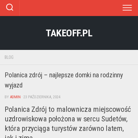
Skip
to
content
TAKEOFF.PL
BLOG
Polanica zdrój – najlepsze domki na rodzinny
wyjazd
BY
ADMIN
· 23 PAŹDZIERNIKA, 2024
Polanica Zdrój to malownicza miejscowość
uzdrowiskowa położona w sercu Sudetów,
która przyciąga turystów zarówno latem,