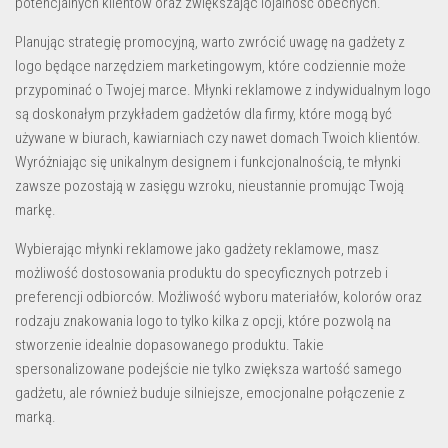
potencjalnych klientów oraz zwiększając lojalność obecnych.
Planując strategię promocyjną, warto zwrócić uwagę na
gadżety z
logo
będące narzędziem marketingowym, które codziennie może
przypominać o Twojej marce. Młynki reklamowe z indywidualnym logo
są doskonałym przykładem
gadżetów dla firmy
, które mogą być
używane w biurach, kawiarniach czy nawet domach Twoich klientów.
Wyróżniając się unikalnym designem i funkcjonalnością, te młynki
zawsze pozostają w zasięgu wzroku, nieustannie promując Twoją
markę.
Wybierając młynki reklamowe jako
gadżety reklamowe
, masz
możliwość dostosowania produktu do specyficznych potrzeb i
preferencji odbiorców. Możliwość wyboru materiałów, kolorów oraz
rodzaju znakowania logo to tylko kilka z opcji, które pozwolą na
stworzenie idealnie dopasowanego produktu. Takie
spersonalizowane podejście nie tylko zwiększa wartość samego
gadżetu, ale również buduje silniejsze, emocjonalne połączenie z
marką.