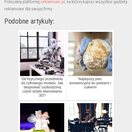
Polecamy platformę
reklamowe.pl
, na której kupisz wszystkie gadżety
reklamowe dla swojej firmy.
Podobne artykuły:
Od fizycznego przedmiotu
Najlepszy piec
do cyfrowego modelu: Jak
konwencyjny do piekarni i
skopiować uszkodzoną
cukierni
część dzięki skanowaniu
3D?