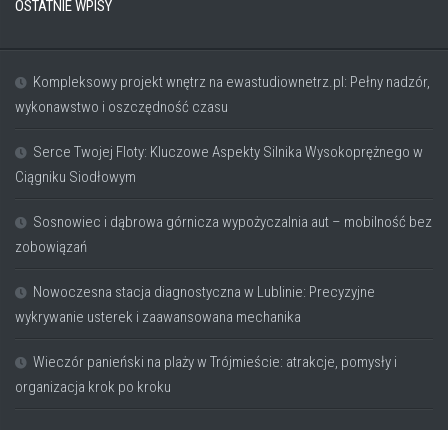
OSTATNIE WPISY
Kompleksowy projekt wnętrz na ewastudiownetrz.pl: Pełny nadzór,
wykonawstwo i oszczędność czasu
Serce Twojej Floty: Kluczowe Aspekty Silnika Wysokoprężnego w
Ciągniku Siodłowym
Sosnowiec i dąbrowa górnicza wypożyczalnia aut – mobilność bez
zobowiązań
Nowoczesna stacja diagnostyczna w Lublinie: Precyzyjne
wykrywanie usterek i zaawansowana mechanika
Wieczór panieński na plaży w Trójmieście: atrakcje, pomysły i
organizacja krok po kroku