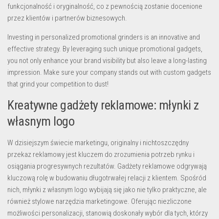
funkcjonalność i oryginalność, co z pewnością zostanie docenione
przez klientów i partnerów biznesowych.
Investing in
personalized promotional grinders
is an innovative and
effective strategy. By leveraging such unique promotional gadgets,
you not only enhance your brand visibility but also leave a long-lasting
impression. Make sure your company stands out with custom gadgets
that grind your competition to dust!
Kreatywne gadżety reklamowe: młynki z
własnym logo
W dzisiejszym świecie marketingu, originalny i nichtoszczędny
przekaz reklamowy jest kluczem do zrozumienia potrzeb rynku i
osiągania progresywnych rezultatów.
Gadżety reklamowe
odgrywają
kluczową rolę w budowaniu długotrwałej relacji z klientem. Spośród
nich,
młynki z własnym logo
wybijają się jako nie tylko praktyczne, ale
również stylowe narzędzia marketingowe. Oferując niezliczone
możliwości personalizacji, stanowią doskonały wybór dla tych, którzy