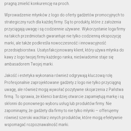
pragną
zmielić konkurencję na proch
.
Wprowadzenie
młynków z logo
do oferty gadżetów promocyjnych to
strategiczny ruch dla każdej firmy. Są to produkty, które z założenia
przyciągają uwagę i są codziennie używane. Wykorzystanie loga firmy
na takich przedmiotach gwarantuje nie tylko codzienną ekspozycję
marki, ale także podkreśla nowoczesność i innowacyjność
przedsiębiorstwa. Usatysfakcjonowany klient, który używa
młynka do
kawy z logo
twojej firmy każdego ranka, nieświadomie staje się
ambasadorem Twojej marki.
Jakość i estetyka wykonania również odgrywają kluczową rolę.
Profesjonalnie zaprojektowane
gadżety z logo
nie tylko przyciągną
uwagę, ale również mogą wywołać pozytywne skojarzenia z Państwa
firmą. To sprawia, że klienci bardziej otwarcie zapamiętują markę i są
skłonni do ponownego wyboru usług lub produktów firmy. Nie
zapominajmy, że
gadżety dla firmy
to nie tylko młynki — offerujemy
również szeroki wachlarz innych produktów, które mogą efektywnie
wspomagać rozpoznawalność marki.