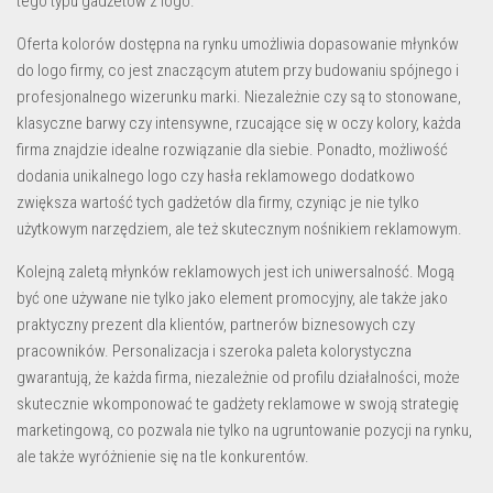
tego typu
gadżetów z logo
.
Oferta kolorów dostępna na rynku umożliwia dopasowanie młynków
do logo firmy, co jest znaczącym atutem przy budowaniu spójnego i
profesjonalnego wizerunku marki. Niezależnie czy są to stonowane,
klasyczne barwy czy intensywne, rzucające się w oczy kolory, każda
firma znajdzie idealne rozwiązanie dla siebie. Ponadto, możliwość
dodania unikalnego logo czy hasła reklamowego dodatkowo
zwiększa wartość tych
gadżetów dla firmy
, czyniąc je nie tylko
użytkowym narzędziem, ale też skutecznym nośnikiem reklamowym.
Kolejną zaletą młynków reklamowych jest ich uniwersalność. Mogą
być one używane nie tylko jako element promocyjny, ale także jako
praktyczny prezent dla klientów, partnerów biznesowych czy
pracowników. Personalizacja i szeroka paleta kolorystyczna
gwarantują, że każda firma, niezależnie od profilu działalności, może
skutecznie wkomponować te
gadżety reklamowe
w swoją strategię
marketingową, co pozwala nie tylko na ugruntowanie pozycji na rynku,
ale także wyróżnienie się na tle konkurentów.