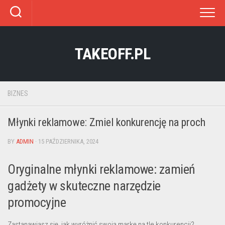
Skip
to
content
TAKEOFF.PL
BIZNES
Młynki reklamowe: Zmiel konkurencję na proch
BY
ADMIN
· 15 PAŹDZIERNIKA, 2024
Oryginalne młynki reklamowe: zamień
gadżety w skuteczne narzędzie
promocyjne
Zastanawiasz się, jak wyróżnić swoją markę na tle konkurencji?