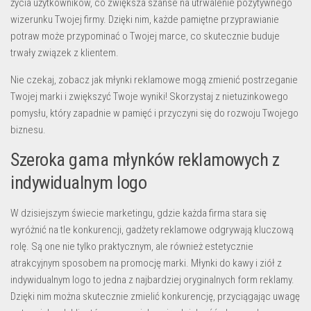
życia użytkowników, co zwiększa szanse na utrwalenie pozytywnego
wizerunku Twojej firmy. Dzięki nim, każde pamiętne przyprawianie
potraw może przypominać o Twojej marce, co skutecznie buduje
trwały związek z klientem.
Nie czekaj, zobacz jak młynki reklamowe mogą zmienić postrzeganie
Twojej marki i zwiększyć Twoje wyniki! Skorzystaj z nietuzinkowego
pomysłu, który zapadnie w pamięć i przyczyni się do rozwoju Twojego
biznesu.
Szeroka gama młynków reklamowych z
indywidualnym logo
W dzisiejszym świecie marketingu, gdzie każda firma stara się
wyróżnić na tle konkurencji,
gadżety reklamowe
odgrywają kluczową
rolę. Są one nie tylko praktycznym, ale również estetycznie
atrakcyjnym sposobem na promocję marki. Młynki do kawy i ziół z
indywidualnym logo to jedna z najbardziej oryginalnych form reklamy.
Dzięki nim można skutecznie zmielić konkurencję, przyciągając uwagę