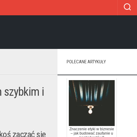
POLECANE ARTYKUŁY
m szybkim i
Znaczenie etyki w biznesie
akoś zacząć się
– jak budować zaufanie u