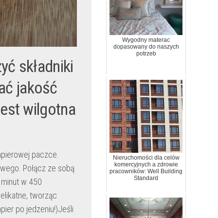
Wygodny materac
dopasowany do naszych
potrzeb
yć składniki
ać jakość
jest wilgotna
apierowej paczce.
Nieruchomości dla celów
komercyjnych a zdrowie
owego. Połącz ze sobą
pracowników: Well Building
Standard
5 minut w 450
elikatne, tworząc
ier po jedzeniu!)Jeśli