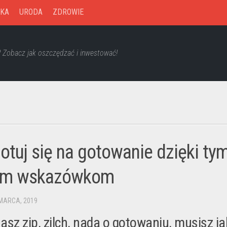
KA
URODA
ZDROWIE
? Zobacz jak oszczędzać i inwestować!
otuj się na gotowanie dzięki ty
ym wskazówkom
 MARCA, 2019
nasz zip, zilch, nada o gotowaniu, musisz j