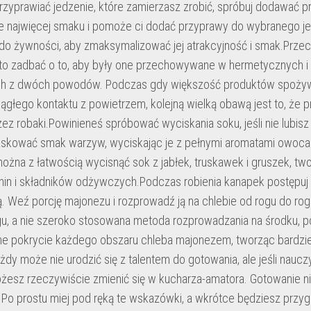
przyprawiać jedzenie, które zamierzasz zrobić, spróbuj dodawać 
 najwięcej smaku i pomoże ci dodać przyprawy do wybranego je
do żywności, aby zmaksymalizować jej atrakcyjność i smak.Prze
rto zadbać o to, aby były one przechowywane w hermetycznych i
h z dwóch powodów. Podczas gdy większość produktów spożyw
ągłego kontaktu z powietrzem, kolejną wielką obawą jest to, że p
zez robaki.Powinieneś spróbować wyciskania soku, jeśli nie lubi
skować smak warzyw, wyciskając je z pełnymi aromatami owocami
ożna z łatwością wycisnąć sok z jabłek, truskawek i gruszek, tw
min i składników odżywczych.Podczas robienia kanapek postępuj 
 Weź porcję majonezu i rozprowadź ją na chlebie od rogu do ro
gu, a nie szeroko stosowana metoda rozprowadzania na środku, p
e pokrycie każdego obszaru chleba majonezem, tworząc bardzi
dy może nie urodzić się z talentem do gotowania, ale jeśli nauczy
żesz rzeczywiście zmienić się w kucharza-amatora. Gotowanie nie 
. Po prostu miej pod ręką te wskazówki, a wkrótce będziesz prz