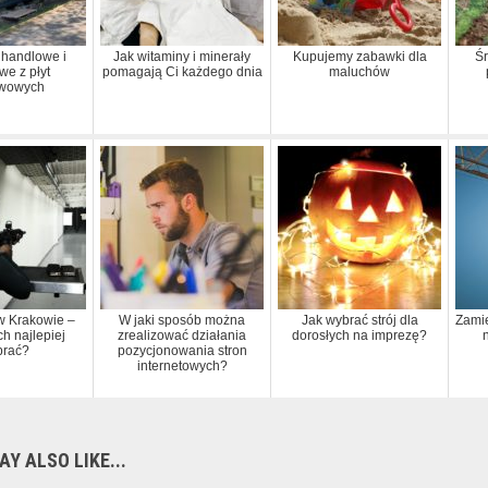
 handlowe i
Jak witaminy i minerały
Kupujemy zabawki dla
Śr
we z płyt
pomagają Ci każdego dnia
maluchów
twowych
 w Krakowie –
W jaki sposób można
Jak wybrać strój dla
Zamie
ch najlepiej
zrealizować działania
dorosłych na imprezę?
brać?
pozycjonowania stron
internetowych?
Y ALSO LIKE...