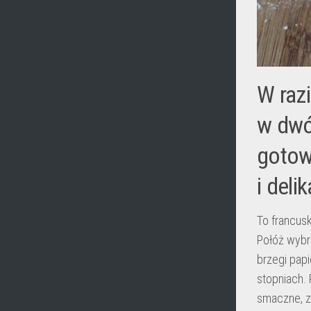
W raz
w dwó
gotowa
i deli
To francus
Połóż wybr
brzegi papi
stopniach. 
smaczne, zd