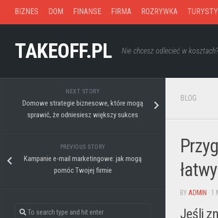
Skip
BIZNES
DOM
FINANSE
FIRMA
ROZRYWKA
TURYSTY
to
content
TAKEOFF.PL
Nie chcesz odlecieć w kosztach
NEXT STORY
BLOG
Domowe strategie biznesowe, które mogą
sprawić, że odniesiesz większy sukces
Przyg
PREVIOUS STORY
Kampanie e-mail marketingowe: jak mogą
łatw
pomóc Twojej firmie
BY
ADMIN
· 1
Jeśli z