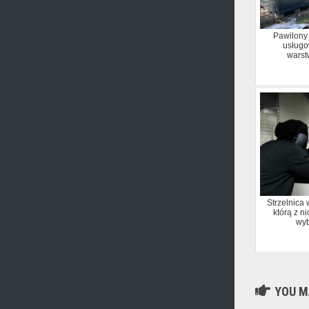
Pawilony
usługo
wars
Strzelnica
którą z ni
wy
YOU MA