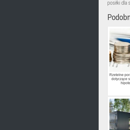
posiłki dla 
Podobn
Rzetelne por
dotyczące s
hipot