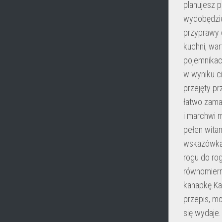
planujesz 
wydobędzie
przyprawy 
kuchni, wa
pojemnikac
w wyniku ci
przejęty pr
łatwo zama
i marchwi m
pełen wita
wskazówką.
rogu do ro
równomiern
kanapkę.Każ
przepis, mo
się wydaje