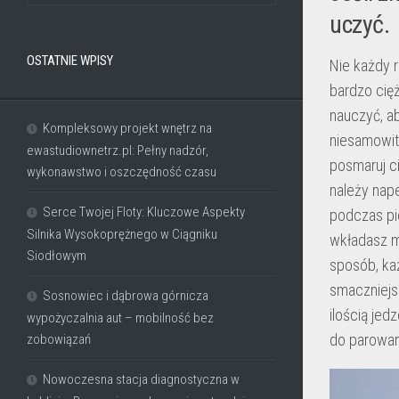
uczyć.
OSTATNIE WPISY
Nie każdy 
bardzo cięż
nauczyć, a
Kompleksowy projekt wnętrz na
niesamowit
ewastudiownetrz.pl: Pełny nadzór,
posmaruj ci
wykonawstwo i oszczędność czasu
należy nape
Serce Twojej Floty: Kluczowe Aspekty
podczas pie
Silnika Wysokoprężnego w Ciągniku
wkładasz m
Siodłowym
sposób, ka
smaczniejsz
Sosnowiec i dąbrowa górnicza
ilością jed
wypożyczalnia aut – mobilność bez
do parowan
zobowiązań
Nowoczesna stacja diagnostyczna w