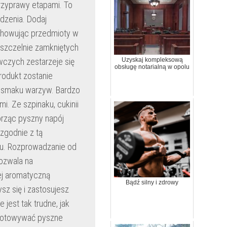
przyprawy etapami. To
dzenia. Dodaj
chowując przedmioty w
 szczelnie zamkniętych
czych zestarzeje się
Uzyskaj kompleksową
obsługę notarialną w opolu
rodukt zostanie
sz smaku warzyw. Bardzo
. Ze szpinaku, cukinii
orząc pyszny napój
zgodnie z tą
gu. Rozprowadzanie od
ozwala na
ej aromatyczną
Bądź silny i zdrowy
sz się i zastosujesz
jest tak trudne, jak
ygotowywać pyszne