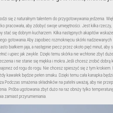
rodzi się z naturalnym talentem do przygotowywania jedzenia. Wi
ko pracowała, aby zdobyć swoje umiejętności. Jest kilka rzeczy, 
by stać się dobrym kucharzem. Kilka następnych akapitów wskaże
ego gotowania.Aby zapobiec rozmoknięciu skórki nadziewanych c
asto białkiem jaja, a następnie piecz przez około pięć minut, aby s
łnić i upiec jak zwykle. Dzięki temu skórka nie wchłonie zbyt dużej
czenia i nie stanie się miękka i mokra.Jeśli chcesz zrobić dobrą k
ajonez od rogu do rogu. Nie chcesz spieszyć się z tym krokiem. 
żdy kawałek będzie pełen smaku. Dzięki temu cała kanapka będzi
a.Podczas smażenia składników na patelni uważaj, aby nie przepe
zenia. Próba ugotowania zbyt dużo na raz obniży tylko temperaturę
ia zamiast przyrumieniania.