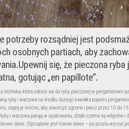
ie potrzeby rozsądniej jest podsmaż
ch osobnych partiach, aby zachow
nia.Upewnij się, że pieczona ryba 
katna, gotując „en papillote”.
ka technika, która odnosi się do ryby pieczonej w pergaminowo-p
aną rybę i warzywa na środku dużego kawałka papieru pergamin
eru, zagnij je mocno, aby utworzyć zgrzew i piecz przez 10 do 1
Ryby i warzywa parują w opakowaniu, dzięki czemu są wilgotne i d
rowe danie. (Sprzątanie jest równie łatwe – po prostu wyrzuć pap