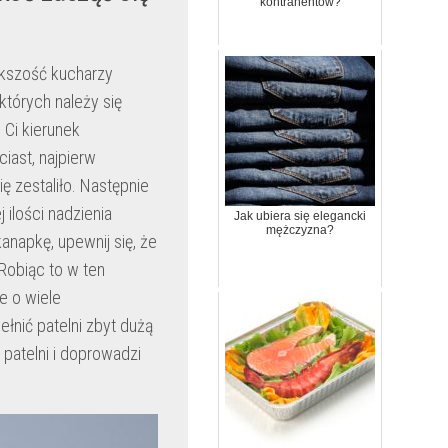
kontrahentów?
ększość kucharzy
których należy się
 Ci kierunek
iast, najpierw
ię zestaliło. Następnie
 ilości nadzienia
Jak ubiera się elegancki
mężczyzna?
anapkę, upewnij się, że
Robiąc to w ten
e o wiele
łnić patelni zbyt dużą
 patelni i doprowadzi