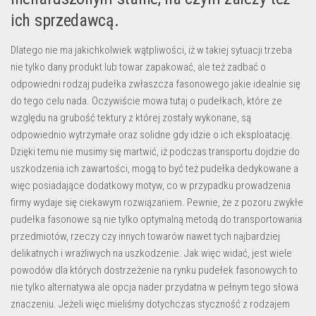
ich sprzedawcą.
Dlatego nie ma jakichkolwiek wątpliwości, iż w takiej sytuacji trzeba
nie tylko dany produkt lub towar zapakować, ale też zadbać o
odpowiedni rodzaj pudełka zwłaszcza fasonowego jakie idealnie się
do tego celu nada. Oczywiście mowa tutaj o pudełkach, które ze
względu na grubość tektury z której zostały wykonane, są
odpowiednio wytrzymałe oraz solidne gdy idzie o ich eksploatację.
Dzięki temu nie musimy się martwić, iż podczas transportu dojdzie do
uszkodzenia ich zawartości, mogą to być też pudełka dedykowane a
więc posiadające dodatkowy motyw, co w przypadku prowadzenia
firmy wydaje się ciekawym rozwiązaniem. Pewnie, że z pozoru zwykłe
pudełka fasonowe są nie tylko optymalną metodą do transportowania
przedmiotów, rzeczy czy innych towarów nawet tych najbardziej
delikatnych i wrażliwych na uszkodzenie. Jak więc widać, jest wiele
powodów dla których dostrzeżenie na rynku pudełek fasonowych to
nie tylko alternatywa ale opcja nader przydatna w pełnym tego słowa
znaczeniu. Jeżeli więc mieliśmy dotychczas styczność z rodzajem