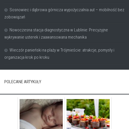
Sosnowiec i dąbrowa górnicza wypożyczalnia aut – mobilność bez
zobowiązań
Nowoczesna stacja diagnostyczna w Lublinie: Precyzyjne
wykrywanie usterek i zaawansowana mechanika
Wieczór panieński na plaży w Trójmieście: atrakcje, pomysły i
organizacja krok po kroku
POLECANE ARTYKUŁY