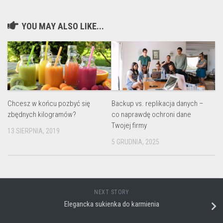
YOU MAY ALSO LIKE...
Chcesz w końcu pozbyć się
Backup vs. replikacja danych –
zbędnych kilogramów?
co naprawdę ochroni dane
Twojej firmy
13 SIERPNIA, 2019
5 GRUDNIA, 2025
NEXT STORY
Elegancka sukienka do karmienia