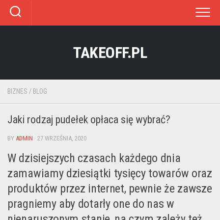
Skip
to
content
TAKEOFF.PL
BIZNES
/
BLOG
Jaki rodzaj pudełek opłaca się wybrać?
BY
ADMIN
· 27 WRZEŚNIA, 2020
W dzisiejszych czasach każdego dnia
zamawiamy dziesiątki tysięcy towarów oraz
produktów przez internet, pewnie że zawsze
pragniemy aby dotarły one do nas w
nienaruszonym stanie, na czym zależy też