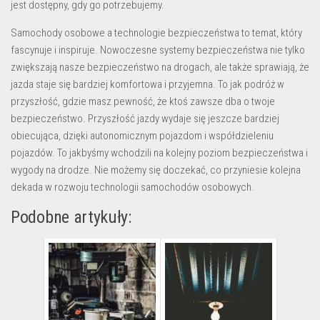
jest dostępny, gdy go potrzebujemy.
Samochody osobowe a technologie bezpieczeństwa to temat, który
fascynuje i inspiruje. Nowoczesne systemy bezpieczeństwa nie tylko
zwiększają nasze bezpieczeństwo na drogach, ale także sprawiają, że
jazda staje się bardziej komfortowa i przyjemna. To jak podróż w
przyszłość, gdzie masz pewność, że ktoś zawsze dba o twoje
bezpieczeństwo. Przyszłość jazdy wydaje się jeszcze bardziej
obiecująca, dzięki autonomicznym pojazdom i współdzieleniu
pojazdów. To jakbyśmy wchodzili na kolejny poziom bezpieczeństwa i
wygody na drodze. Nie możemy się doczekać, co przyniesie kolejna
dekada w rozwoju technologii samochodów osobowych.
Podobne artykuły: