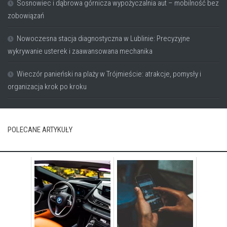
Sosnowiec i dąbrowa górnicza wypożyczalnia aut – mobilność bez
zobowiązań
Nowoczesna stacja diagnostyczna w Lublinie: Precyzyjne
wykrywanie usterek i zaawansowana mechanika
Wieczór panieński na plaży w Trójmieście: atrakcje, pomysły i
organizacja krok po kroku
POLECANE ARTYKUŁY