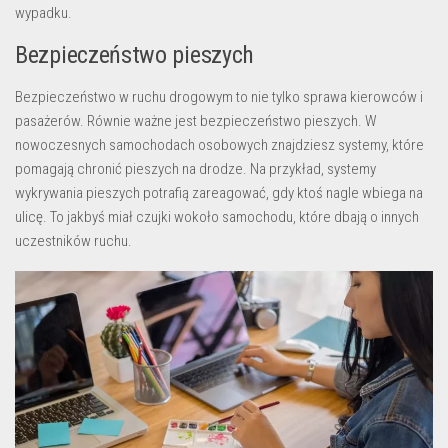
wypadku.
Bezpieczeństwo pieszych
Bezpieczeństwo w ruchu drogowym to nie tylko sprawa kierowców i
pasażerów. Równie ważne jest bezpieczeństwo pieszych. W
nowoczesnych samochodach osobowych znajdziesz systemy, które
pomagają chronić pieszych na drodze. Na przykład, systemy
wykrywania pieszych potrafią zareagować, gdy ktoś nagle wbiega na
ulicę. To jakbyś miał czujki wokoło samochodu, które dbają o innych
uczestników ruchu.