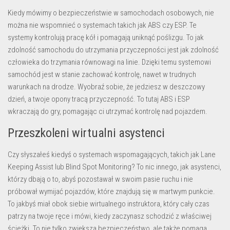
Kiedy mówimy o bezpieczeństwie w samochodach osobowych, nie
można nie wspomnieć o systemach takich jak ABS czy ESP. Te
systemy kontrolują pracę kół i pomagają uniknąć poślizgu. To jak
zdolność samochodu do utrzymania przyczepności jest jak zdolność
człowieka do trzymania równowagi na linie. Dzięki temu systemowi
samochód jest w stanie zachować kontrolę, nawet w trudnych
warunkach na drodze. Wyobraź sobie, że jedziesz w deszczowy
dzień, a twoje opony tracą przyczepność. To tutaj ABS i ESP
wkraczają do gry, pomagając ci utrzymać kontrolę nad pojazdem.
Przeszkoleni wirtualni asystenci
Czy słyszałeś kiedyś o systemach wspomagających, takich jak Lane
Keeping Assist lub Blind Spot Monitoring? To nic innego, jak asystenci,
którzy dbają o to, abyś pozostawał w swoim pasie ruchu i nie
próbował wymijać pojazdów, które znajdują się w martwym punkcie.
To jakbyś miał obok siebie wirtualnego instruktora, który cały czas
patrzy na twoje ręce i mówi, kiedy zaczynasz schodzić z właściwej
ścieżki. To nie tylko zwiększa bezpieczeństwo, ale także pomaga