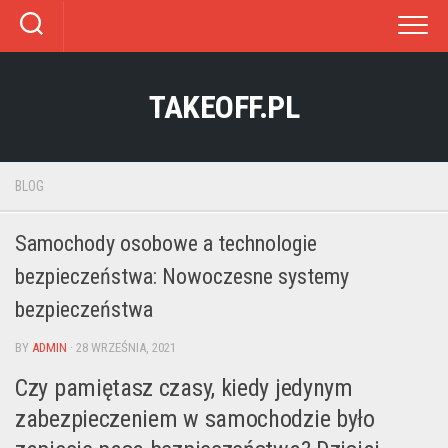
Skip
to
content
TAKEOFF.PL
BLOG
Samochody osobowe a technologie
bezpieczeństwa: Nowoczesne systemy
bezpieczeństwa
BY
ADMIN
· 28 WRZEŚNIA, 2021
Czy pamiętasz czasy, kiedy jedynym
zabezpieczeniem w samochodzie było