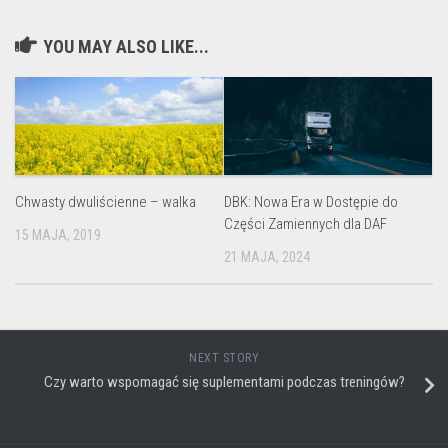
YOU MAY ALSO LIKE...
Chwasty dwuliścienne – walka
DBK: Nowa Era w Dostępie do
Części Zamiennych dla DAF
15 MAJA, 2019
21 MAJA, 2024
NEXT STORY
Czy warto wspomagać się suplementami podczas treningów?