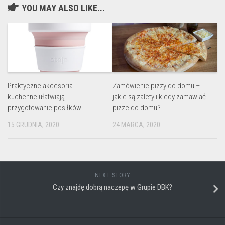
YOU MAY ALSO LIKE...
Praktyczne akcesoria
Zamówienie pizzy do domu –
kuchenne ułatwiają
jakie są zalety i kiedy zamawiać
przygotowanie posiłków
pizze do domu?
15 GRUDNIA, 2020
24 MARCA, 2020
NEXT STORY
Czy znajdę dobrą naczepę w Grupie DBK?