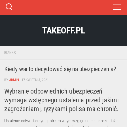
Skip
to
content
TAKEOFF.PL
BIZNES
Kiedy warto decydować się na ubezpieczenia?
BY
ADMIN
· 17 KWIETNIA, 2021
Wybranie odpowiednich ubezpieczeń
wymaga wstępnego ustalenia przed jakimi
zagrożeniami, ryzykami polisa ma chronić.
Ustalenie indywidualnych potrzeb w tym względzie ma bardzo duże