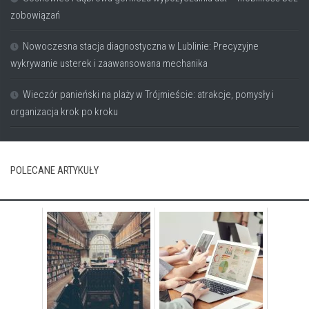
zobowiązań
Nowoczesna stacja diagnostyczna w Lublinie: Precyzyjne
wykrywanie usterek i zaawansowana mechanika
Wieczór panieński na plaży w Trójmieście: atrakcje, pomysły i
organizacja krok po kroku
POLECANE ARTYKUŁY